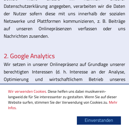
Datenschutzerklärung angegeben, verarbeiten wir die Daten
der Nutzer sofern diese mit uns innerhalb der sozialen
Netzwerke und Plattformen kommunizieren, z. B. Beiträge
auf unseren Onlinepräsenzen verfassen oder uns
Nachrichten zusenden.
2. Google Analytics
Wir setzen in unserer Onlinepräsenz auf Grundlage unserer
berechtigten Interessen (d. h. Interesse an der Analyse,
Optimierung und wirtschaftlichem Betrieb unseres
Onlineangebotes im Sinne des Art. 6 Abs. 1 lit. f. DSGVO)
Wir verwenden Cookies.
Diese helfen uns dabei musikverein-
Google Analytics, einen Webanalysedienst der Google LLC
langweid.de für Sie interessanter zu gestalten. Wenn Sie auf dieser
(„Google“) ein. Google verwendet dafür Cookies. Die durch das
Website surfen, stimmen Sie der Verwendung von Cookies zu.
Mehr
Infos.
Cookie erzeugten Informationen über die Benutzung unseres
Onlineangebotes durch die Nutzer werden in der Regel an
Einverstanden
einen Server von Google in den USA übertragen und dort